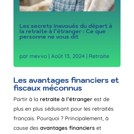
Les secrets inavoués du départ à
la retraite à l’étranger : Ce que
personne ne vous dit
par
mevvo
|
Août 13, 2024
|
Retraite
Les avantages financiers et
fiscaux méconnus
Partir à la
retraite à l’étranger
est de
plus en plus séduisant pour les retraités
français. Pourquoi ? Principalement, à
cause des
avantages financiers
et