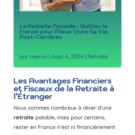
La Retraite Nomade : Quitter la
France pour Mieux Vivre Sa Vie
Post-Carrières
par
mevvo
|
Août 4, 2024
|
Retraite
Les Avantages Financiers
et Fiscaux de la Retraite à
l’Étranger
Nous sommes nombreux à rêver d’une
retraite
paisible, mais pour certains,
rester en France n’est ni financièrement