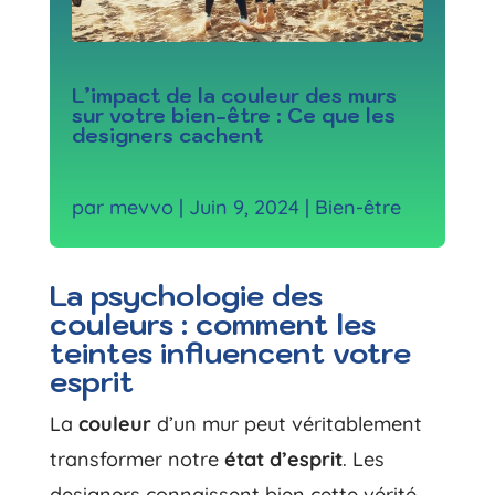
L’impact de la couleur des murs
sur votre bien-être : Ce que les
designers cachent
par
mevvo
|
Juin 9, 2024
|
Bien-être
La psychologie des
couleurs : comment les
teintes influencent votre
esprit
La
couleur
d’un mur peut véritablement
transformer notre
état d’esprit
. Les
designers connaissent bien cette vérité.